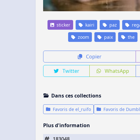
sticker
kairi
paz
reg
zoom
paix
the
Copier
Twitter
WhatsApp
Dans ces collections
Favoris de el_ruifo
Favoris de Dumb
Plus d'information
183048