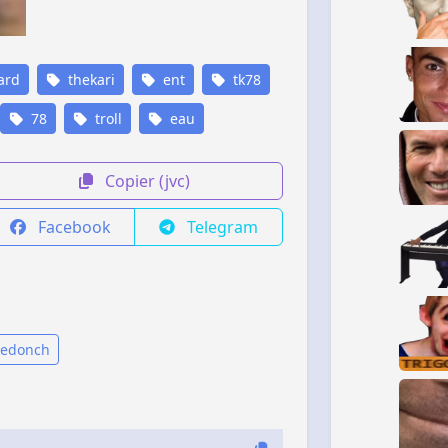
ard
thekari
ent
tk78
78
troll
eau
Copier (jvc)
Facebook
Telegram
ledonch