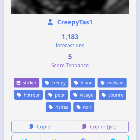
CreepyTas1
1,183
Interactions
5
Score Tendance
sticker
creepy
blanc
malsain
horreur
peur
visage
sourire
risitas
noir
Copier
Copier (jvc)