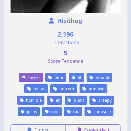
Risithug
2,196
Interactions
5
Score Tendance
sticker
peur
lit
hopital
risitas
horreur
punaise
horrible
et
blanc
creepy
jesus
noir
fou
camisole
Copier
Copier (jvc)