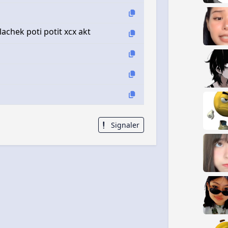
achek poti potit xcx akt
Signaler