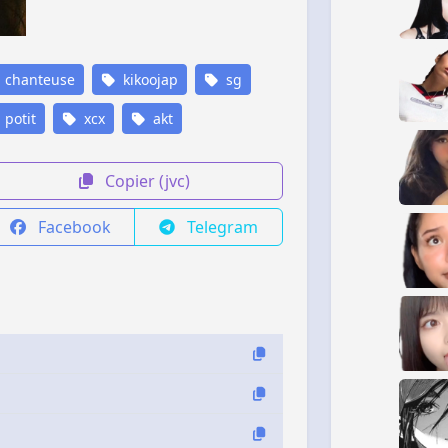
chanteuse
kikoojap
sg
potit
xcx
akt
Copier (jvc)
Facebook
Telegram