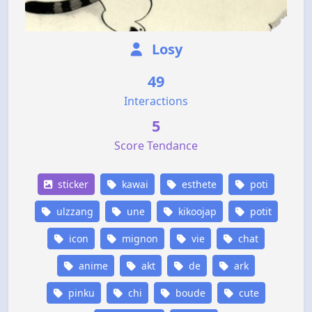
Losy
49
Interactions
5
Score Tendance
sticker
kawai
esthete
poti
ulzzang
une
kikoojap
potit
icon
mignon
vie
chat
anime
akt
de
ark
pinku
chi
boude
cute