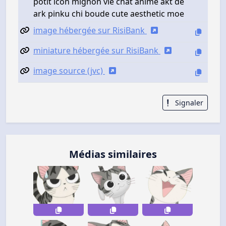
potit icon mignon vie chat anime akt de
ark pinku chi boude cute aesthetic moe
image hébergée sur RisiBank
miniature hébergée sur RisiBank
image source (jvc)
Signaler
Médias similaires