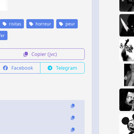
risitas
horreur
peur
er
Copier (jvc)
Facebook
Telegram