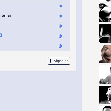
r enfer
Signaler