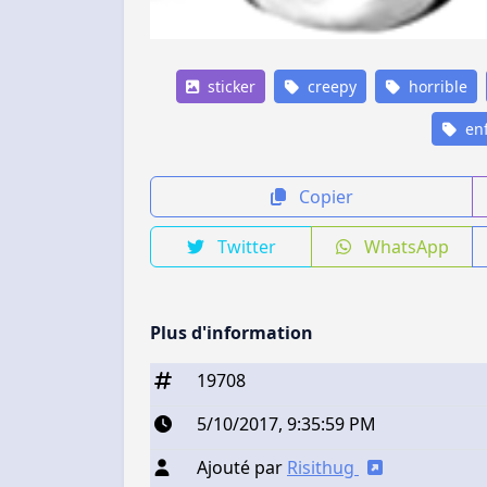
sticker
creepy
horrible
enf
Copier
Twitter
WhatsApp
Plus d'information
19708
5/10/2017, 9:35:59 PM
Ajouté par
Risithug