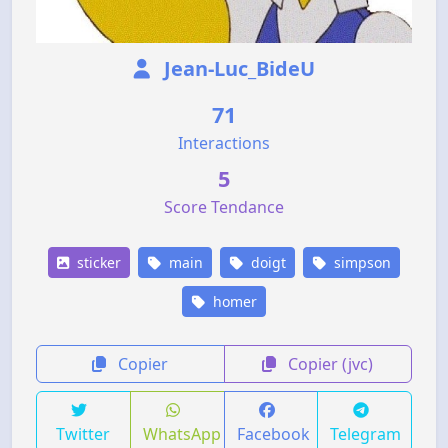
Jean-Luc_BideU
71
Interactions
5
Score Tendance
sticker
main
doigt
simpson
homer
Copier
Copier (jvc)
Twitter
WhatsApp
Facebook
Telegram