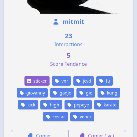
mitmit
23
Interactions
5
Score Tendance
sticker
vnr
jcvd
fu
giovanny
gadjo
gio
kung
kick
high
popeye
karate
costar
vener
Copier
Copier (jvc)