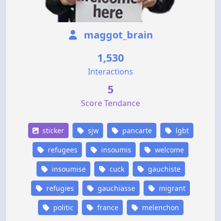
maggot_brain
1,530
Interactions
5
Score Tendance
sticker
sjw
pancarte
lgbt
refugees
insoumis
welcome
insoumise
cuck
gauchiste
refugies
gauchiasse
migrant
politic
france
melenchon