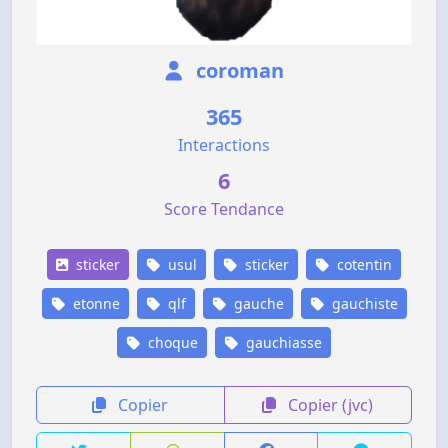
coroman
365
Interactions
6
Score Tendance
sticker
usul
sticker
cotentin
etonne
qlf
gauche
gauchiste
choque
gauchiasse
Copier
Copier (jvc)