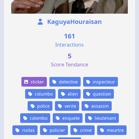
KaguyaHouraisan
161
Interactions
5
Score Tendance
sticker
detective
inspecteur
columbo
alien
question
police
verite
assassin
colombo
enquete
lieutenant
risitas
policier
crime
meurtre