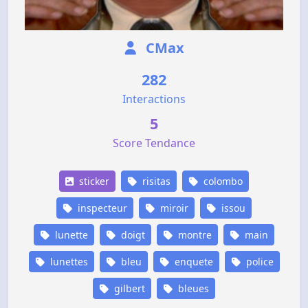
CMax
282
Interactions
5
Score Tendance
sticker
risitas
colombo
inspecteur
miroir
issou
lunette
doigt
montre
main
lunettes
bleu
enquete
police
gilbert
bleues