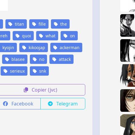
n
titan
fille
the
reh
quoi
what
on
kyojin
kikoojap
ackerman
blasee
no
attack
serieux
snk
Copier (jvc)
Facebook
Telegram