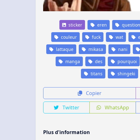
sticker
eren
questio
couleur
fuck
wat
e
lattaque
mikasa
nani
manga
des
pourquoi
titans
shingeki
Copier
Twitter
WhatsApp
Plus d'information