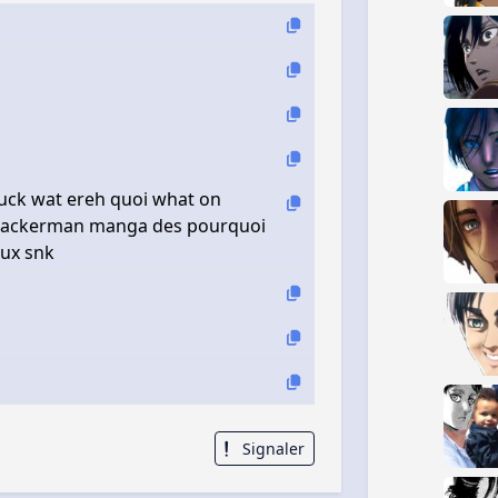
 fuck wat ereh quoi what on
ap ackerman manga des pourquoi
eux snk
Signaler