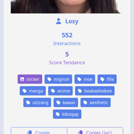
Losy
552
Interactions
5
Score Tendance
sticker
mignon
moe
fille
manga
anime
beabadoobee
ulzzang
kawaii
aesthetic
kikoojap
Copier
Copier (jvc)