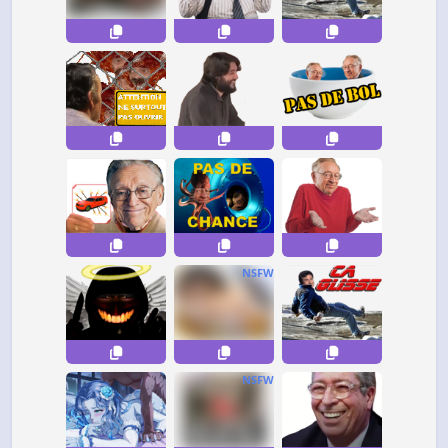
NSFW
NSFW