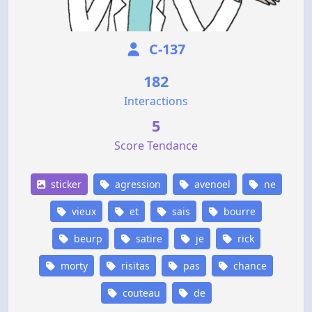
C-137
182
Interactions
5
Score Tendance
sticker
agression
avenoel
ne
vieux
et
sais
bourre
beurp
satire
je
rick
morty
risitas
pas
chance
couteau
de