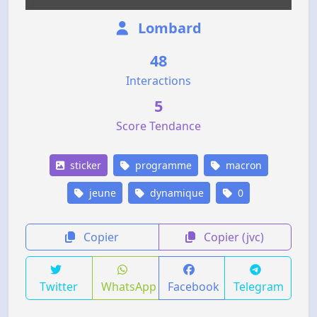
Lombard
48
Interactions
5
Score Tendance
sticker
programme
macron
jeune
dynamique
0
Copier
Copier (jvc)
Twitter
WhatsApp
Facebook
Telegram