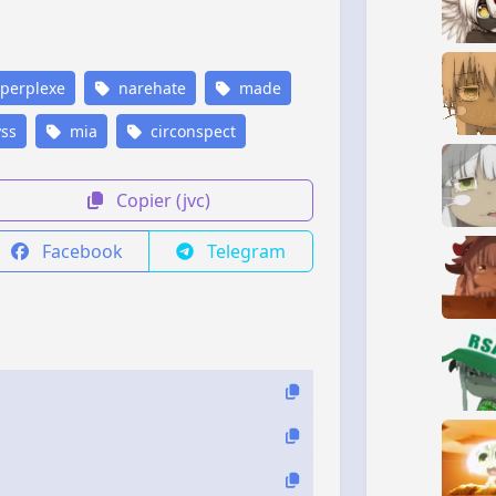
perplexe
narehate
made
ss
mia
circonspect
Copier (jvc)
Facebook
Telegram