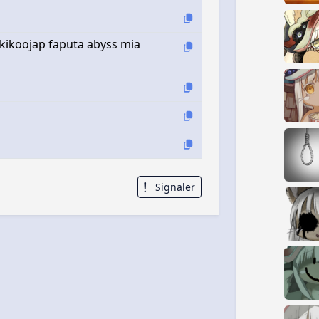
kikoojap faputa abyss mia
Signaler