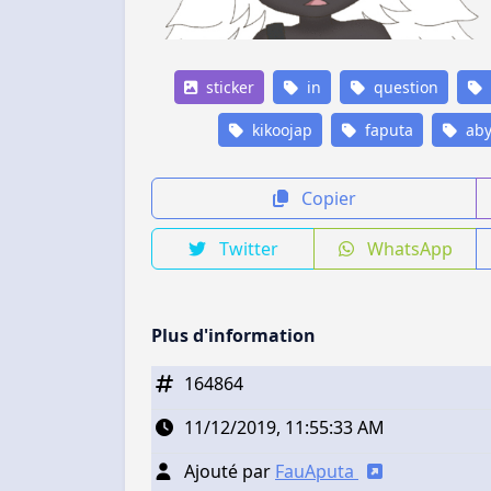
sticker
in
question
kikoojap
faputa
aby
Copier
Twitter
WhatsApp
Plus d'information
164864
11/12/2019, 11:55:33 AM
Ajouté par
FauAputa