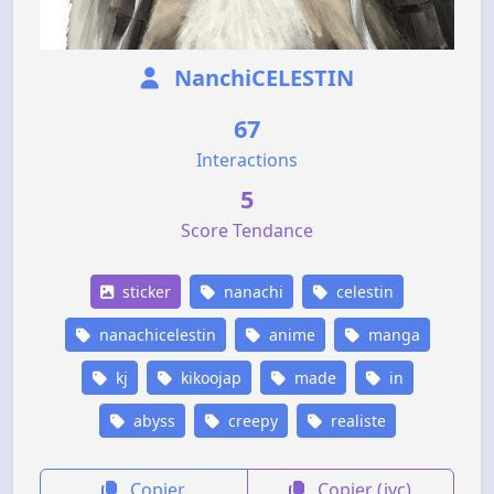
NanchiCELESTIN
67
Interactions
5
Score Tendance
sticker
nanachi
celestin
nanachicelestin
anime
manga
kj
kikoojap
made
in
abyss
creepy
realiste
Copier
Copier (jvc)