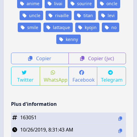
anime
livai
sourire
oncle
uncle
rivaille
titan
levi
smile
lattaque
kyojin
no
kenny
Copier
Copier (jvc)
Twitter
WhatsApp
Facebook
Telegram
Plus d'information
163051
10/26/2019, 8:31:43 AM