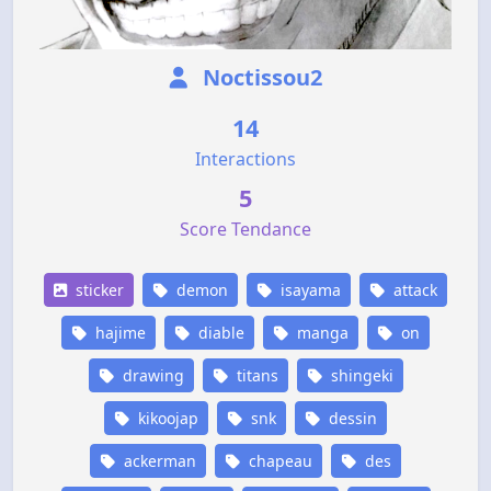
Noctissou2
14
Interactions
5
Score Tendance
sticker
demon
isayama
attack
hajime
diable
manga
on
drawing
titans
shingeki
kikoojap
snk
dessin
ackerman
chapeau
des