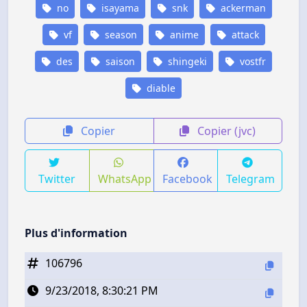
no
isayama
snk
ackerman
vf
season
anime
attack
des
saison
shingeki
vostfr
diable
Copier
Copier (jvc)
Twitter
WhatsApp
Facebook
Telegram
Plus d'information
106796
9/23/2018, 8:30:21 PM