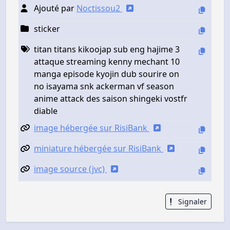
Ajouté par
Noctissou2
sticker
titan titans kikoojap sub eng hajime 3
attaque streaming kenny mechant 10
manga episode kyojin dub sourire on
no isayama snk ackerman vf season
anime attack des saison shingeki vostfr
diable
image hébergée sur RisiBank
miniature hébergée sur RisiBank
image source (jvc)
Signaler