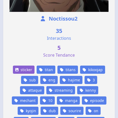
Noctissou2
35
Interactions
5
Score Tendance
sticker
titan
titans
kikoojap
sub
eng
hajime
3
attaque
streaming
kenny
mechant
10
manga
episode
kyojin
dub
sourire
on