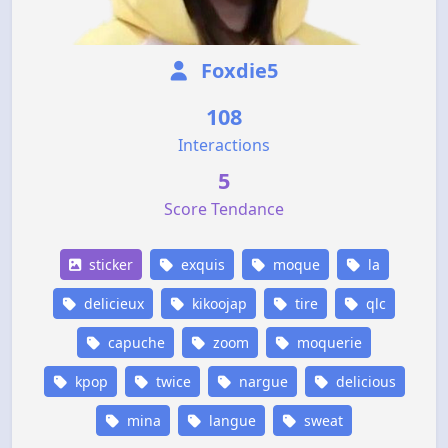
Foxdie5
108
Interactions
5
Score Tendance
sticker
exquis
moque
la
delicieux
kikoojap
tire
qlc
capuche
zoom
moquerie
kpop
twice
nargue
delicious
mina
langue
sweat