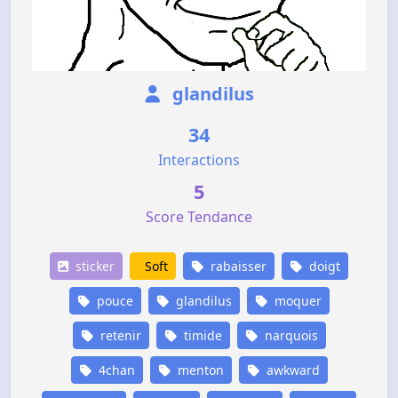
glandilus
34
Interactions
5
Score Tendance
sticker
Soft
rabaisser
doigt
pouce
glandilus
moquer
retenir
timide
narquois
4chan
menton
awkward