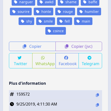
narguer
awkd
shame
baffe
sourire
honte
rouge
humilier
shy
smile
fell
main
coince
Copier
Copier (jvc)
Twitter
WhatsApp
Facebook
Telegram
Plus d'information
159572
9/25/2019, 4:11:30 AM