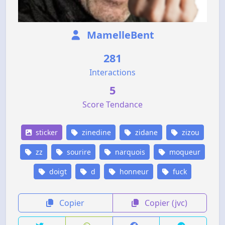
MamelleBent
281
Interactions
5
Score Tendance
sticker
zinedine
zidane
zizou
zz
sourire
narquois
moqueur
doigt
d
honneur
fuck
Copier
Copier (jvc)