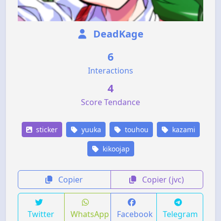
DeadKage
6
Interactions
4
Score Tendance
sticker
yuuka
touhou
kazami
kikoojap
Copier
Copier (jvc)
Twitter
WhatsApp
Facebook
Telegram