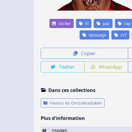
sticker
lil
paz
rap
tatouage
cr7
Copier
Twitter
WhatsApp
Dans ces collections
Favoris de Onizukhadoken
Plus d'information
156985