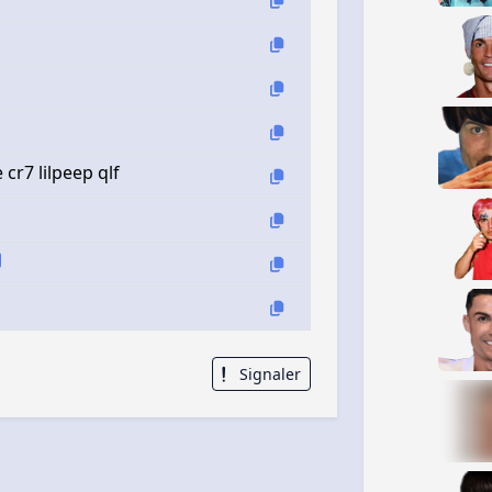
 cr7 lilpeep qlf
Signaler