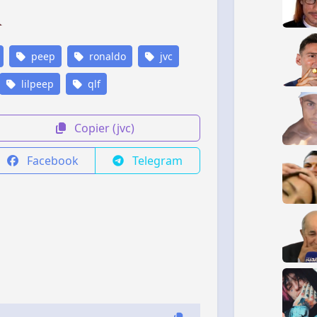
peep
ronaldo
jvc
lilpeep
qlf
Copier (jvc)
Facebook
Telegram