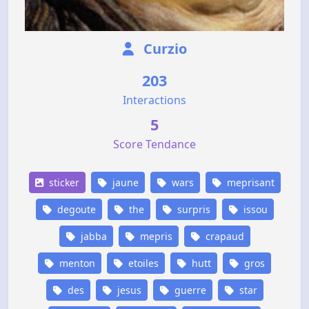
Curzio
203
Interactions
5
Score Tendance
sticker
jaune
wars
meprisant
degoute
the
surpris
issou
jabba
mepris
crapaud
menton
etoiles
hutt
gros
des
jesus
guerre
star