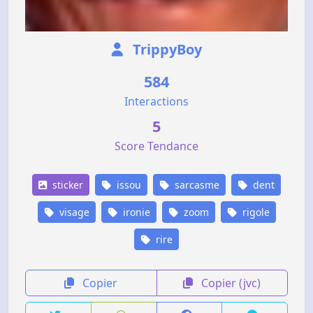
TrippyBoy
584
Interactions
5
Score Tendance
sticker
issou
sarcasme
dent
visage
ironie
zoom
rigole
rire
Copier
Copier (jvc)