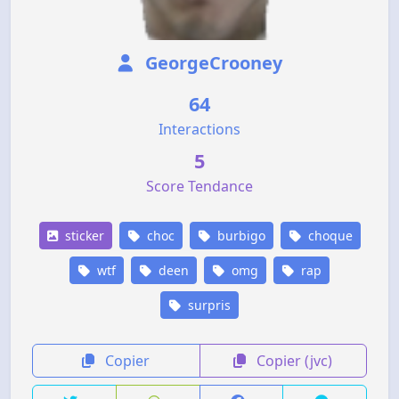
GeorgeCrooney
64
Interactions
5
Score Tendance
sticker
choc
burbigo
choque
wtf
deen
omg
rap
surpris
Copier
Copier (jvc)