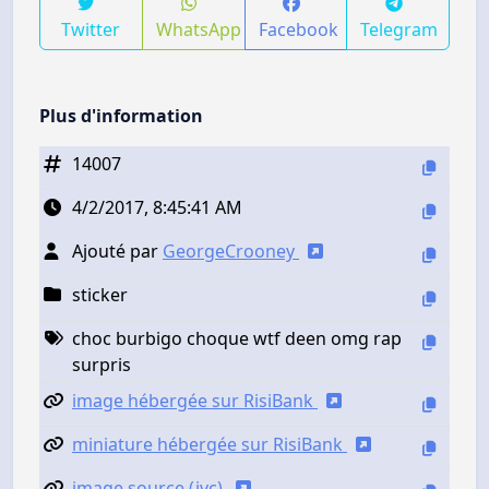
Twitter
WhatsApp
Facebook
Telegram
Plus d'information
14007
4/2/2017, 8:45:41 AM
Ajouté par
GeorgeCrooney
sticker
choc burbigo choque wtf deen omg rap
surpris
image hébergée sur RisiBank
miniature hébergée sur RisiBank
image source (jvc)