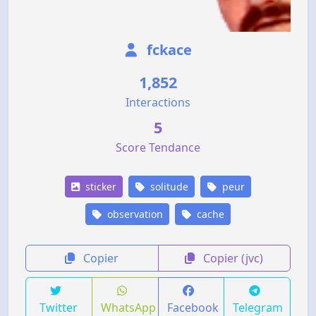
fckace
1,852
Interactions
5
Score Tendance
sticker
solitude
peur
observation
cache
Copier
Copier (jvc)
Twitter
WhatsApp
Facebook
Telegram