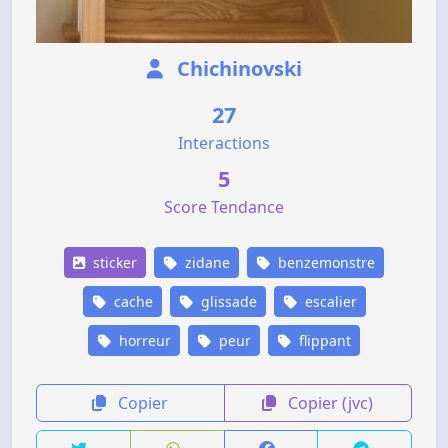
Chichinovski
27
Interactions
5
Score Tendance
sticker
zidane
benzemonstre
cache
glissade
escalier
horreur
peur
flippant
Copier
Copier (jvc)