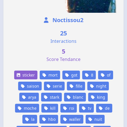
Noctissou2
25
Interactions
5
Score Tendance
sticker
mort
got
8
of
saison
serie
fille
night
arya
stark
blanc
king
moche
kill
roi
tv
de
la
hbo
waller
nuit