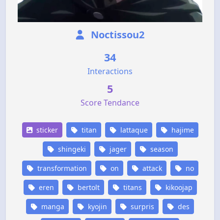
Noctissou2
34
Interactions
5
Score Tendance
sticker
titan
lattaque
hajime
shingeki
jager
season
transformation
on
attack
no
eren
bertolt
titans
kikoojap
manga
kyojin
surpris
des