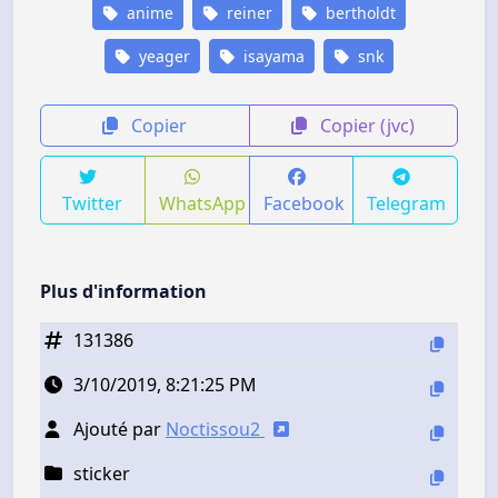
anime
reiner
bertholdt
yeager
isayama
snk
Copier
Copier (jvc)
Twitter
WhatsApp
Facebook
Telegram
Plus d'information
131386
3/10/2019, 8:21:25 PM
Ajouté par
Noctissou2
sticker