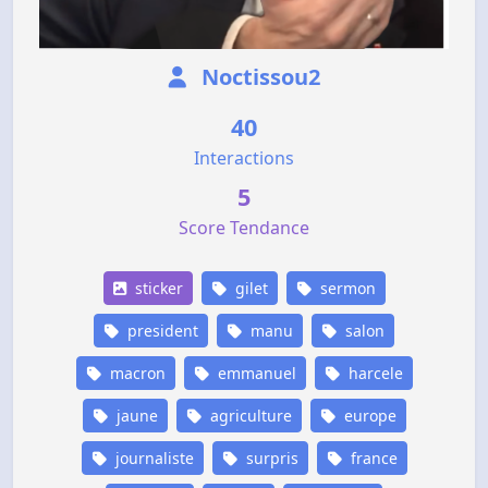
Noctissou2
40
Interactions
5
Score Tendance
sticker
gilet
sermon
president
manu
salon
macron
emmanuel
harcele
jaune
agriculture
europe
journaliste
surpris
france