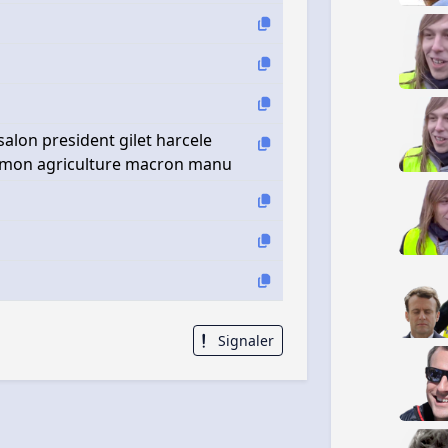
alon president gilet harcele
ermon agriculture macron manu
Signaler