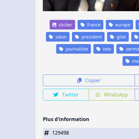
sticker
france
europe
salon
president
gilet
journaliste
tete
sermo
ma
Copier
Twitter
WhatsApp
Plus d'information
129498