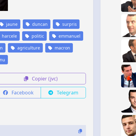
jaune
duncan
surpris
harcele
politic
emmanuel
n
agriculture
macron
nu
Copier (jvc)
Facebook
Telegram