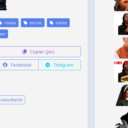
risitas
escroc
carlos
osn
Copier (jvc)
Facebook
Telegram
ireRedfield6