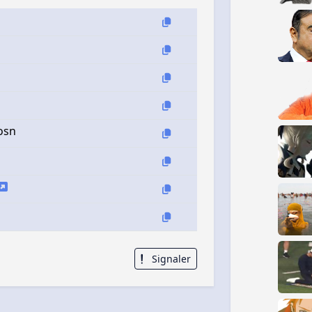
hosn
Signaler