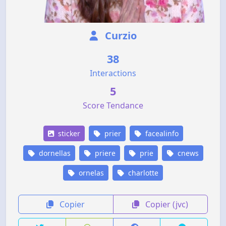
Curzio
38
Interactions
5
Score Tendance
sticker
prier
facealinfo
dornellas
priere
prie
cnews
ornelas
charlotte
Copier
Copier (jvc)