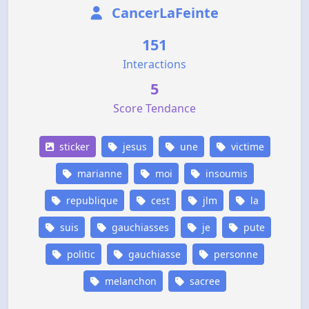
CancerLaFeinte
151
Interactions
5
Score Tendance
sticker
jesus
une
victime
marianne
moi
insoumis
republique
cest
jlm
la
suis
gauchiasses
je
pute
politic
gauchiasse
personne
melanchon
sacree