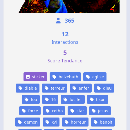
365
12
Interactions
5
Score Tendance
sticker
belzebuth
eglise
diable
terreur
enfer
dieu
fou
16
lucifer
tison
force
cetho
star
jesus
demon
xvi
horreur
benoit