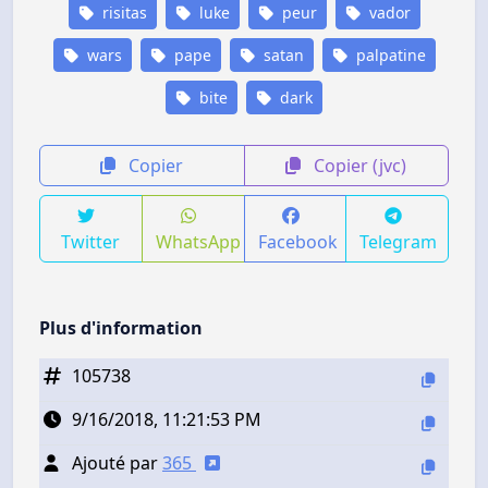
risitas
luke
peur
vador
wars
pape
satan
palpatine
bite
dark
Copier
Copier (jvc)
Twitter
WhatsApp
Facebook
Telegram
Plus d'information
105738
9/16/2018, 11:21:53 PM
Ajouté par
365