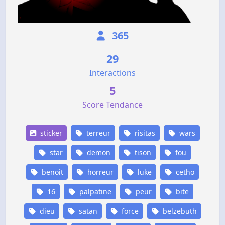
365
29
Interactions
5
Score Tendance
sticker
terreur
risitas
wars
star
demon
tison
fou
benoit
horreur
luke
cetho
16
palpatine
peur
bite
dieu
satan
force
belzebuth