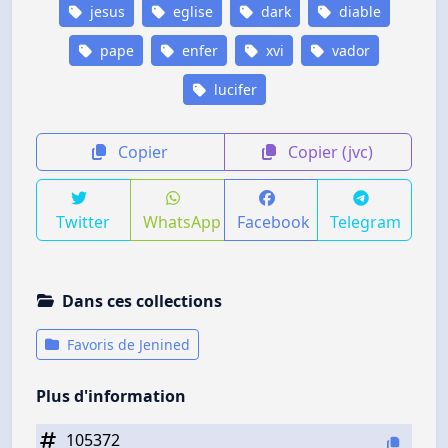
jesus
eglise
dark
diable
pape
enfer
xvi
vador
lucifer
Copier
Copier (jvc)
Twitter
WhatsApp
Facebook
Telegram
Dans ces collections
Favoris de Jenined
Plus d'information
105372