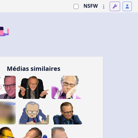
NSFW
Médias similaires
NSFW