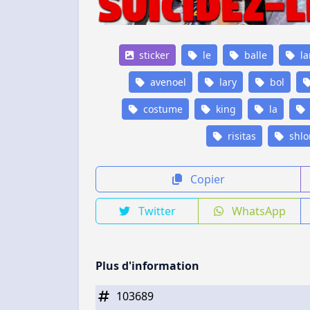
sticker
le
balle
la
avenoel
lary
bol
costume
king
la
risitas
shl
Copier
Twitter
WhatsApp
Plus d'information
103689