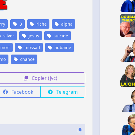
rry
3
riche
alpha
silver
jesus
suicide
mort
mossad
aubaine
omo
chance
Copier (jvc)
Facebook
Telegram