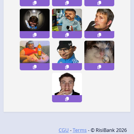
CGU
-
Terms
- © RisiBank 2026