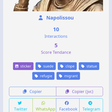
Napolissou
10
Interactions
5
Score Tendance
sticker
suede
clope
statue
refugie
migrant
Copier
Copier (jvc)
Twitter
WhatsApp
Facebook
Telegram