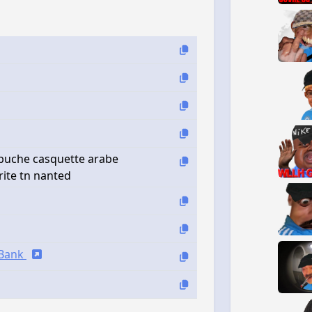
apuche casquette arabe
rite tn nanted
iBank