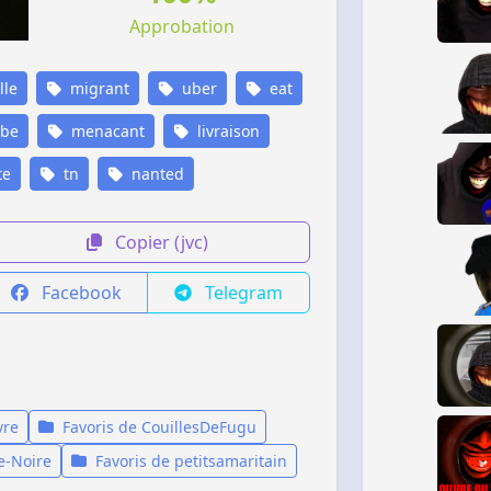
Approbation
lle
migrant
uber
eat
be
menacant
livraison
te
tn
nanted
Copier (jvc)
Facebook
Telegram
vre
Favoris de CouillesDeFugu
e-Noire
Favoris de petitsamaritain