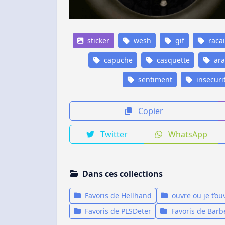
sticker
wesh
gif
racai
capuche
casquette
ara
sentiment
insecuri
Copier
Twitter
WhatsApp
Dans ces collections
Favoris de Hellhand
ouvre ou je t’ou
Favoris de PLSDeter
Favoris de Barb