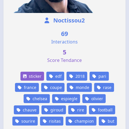
Noctissou2
69
Interactions
5
Score Tendance
sticker
edf
2018
pari
france
coupe
monde
rase
chelsea
espiegle
olivier
chauve
giroud
rire
football
sourire
risitas
champion
but