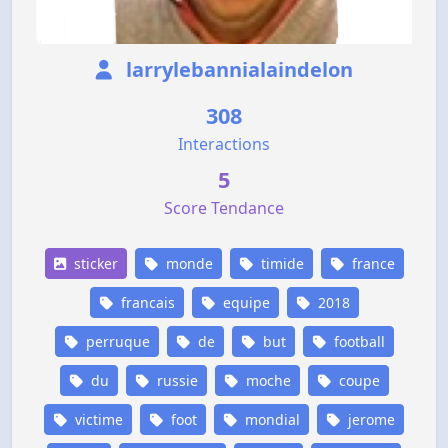
larrylebannialaindelon
308
Interactions
5
Score Tendance
sticker
monde
timide
france
francais
equipe
2018
perruque
de
but
football
du
russie
moche
coupe
victime
foot
mondial
jerome