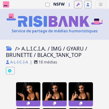
NSFW
Service de partage de médias humoristiques
/> A.L.I.C.I.A. / IMG / GYARU /
BRUNETTE / BLACK_TANK_TOP
A-L-I-C-I-A
|
18 médias