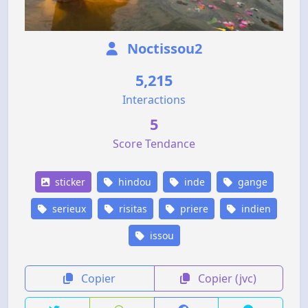
Noctissou2
5,215
Interactions
5
Score Tendance
sticker
hindou
inde
gange
serieux
risitas
priere
indien
issou
Copier
Copier (jvc)