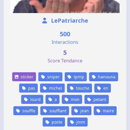
LePatriarche
500
Interactions
5
Score Tendance
sticker
sniper
tpmp
hanouna
pas
michel
touche
en
lourd
a
mon
petant
souffle
soufflant
jean
maire
poste
jmm