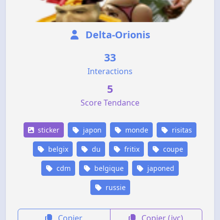
Delta-Orionis
33
Interactions
5
Score Tendance
sticker
japon
monde
risitas
belgix
du
fritix
coupe
cdm
belgique
japoned
russie
Copier
Copier (jvc)