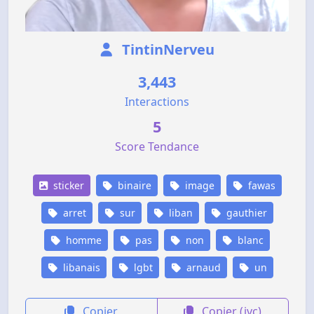
TintinNerveu
3,443
Interactions
5
Score Tendance
sticker
binaire
image
fawas
arret
sur
liban
gauthier
homme
pas
non
blanc
libanais
lgbt
arnaud
un
Copier
Copier (jvc)