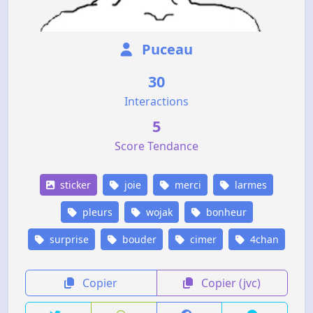
Puceau
30
Interactions
5
Score Tendance
sticker
joie
merci
larmes
pleurs
wojak
bonheur
surprise
bouder
cimer
4chan
Copier
Copier (jvc)